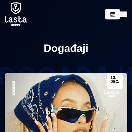
Događaji
13.
DEC.