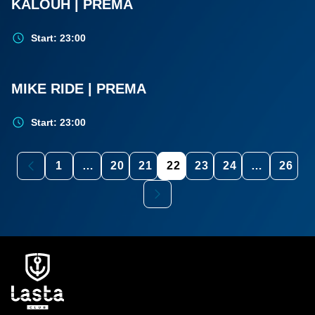
KALOUH | PREMA
DEC.
Start: 23:00
5.
MIKE RIDE | PREMA
DEC.
Start: 23:00
1
…
20
21
22
23
24
…
26