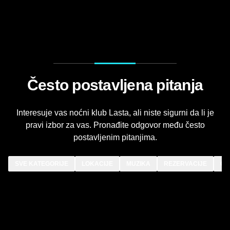
Često postavljena pitanja
Interesuje vas noćni klub Lasta, ali niste sigurni da li je
pravi izbor za vas. Pronađite odgovor među često
postavljenim pitanjima.
SVE KATEGORIJE
LOKACIJE
MUZIKA
REZERVACIJE
OS
Klub Lasta nalazi se na adresi
Karađorđeva 2-4
, u
popularnoj Beton hali. Odlično je povezan sa svim