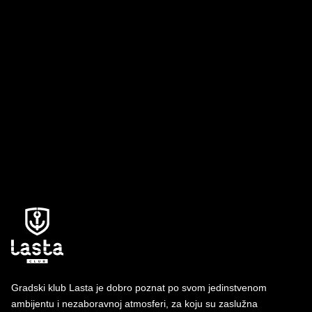
Da, ako želite da osigurate svoje mesto u klubu,
savetujemo da
obavite rezervaciju na vreme
. Ovo je
petkom i subotom posebno važno, ali i ukoliko
dolazite sa većim društvom.
Donja starosna granica za ulazak u klub Lasta je
21+
.
Gradski klub Lasta je dobro poznat po svom jedinstvenom
ambijentu i nezaboravnoj atmosferi, za koju su zaslužna