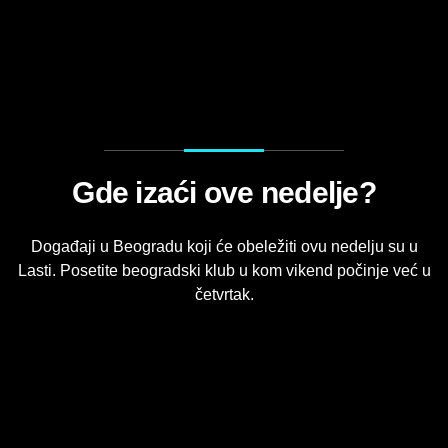
ocena
5,0
zasnovana
na
5
ocenjivanja
Gde izaći ove nedelje?
Događaji u Beogradu koji će obeležiti ovu nedelju su u
Lasti. Posetite beogradski klub u kom vikend počinje već u
četvrtak.