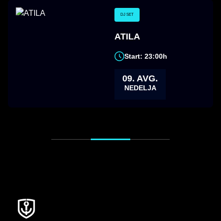
DJ SET
ATILA
Start: 23:00h
09. AVG.
NEDELJA