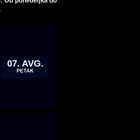
. Od ponedeljka do
.
07. AVG.
PETAK