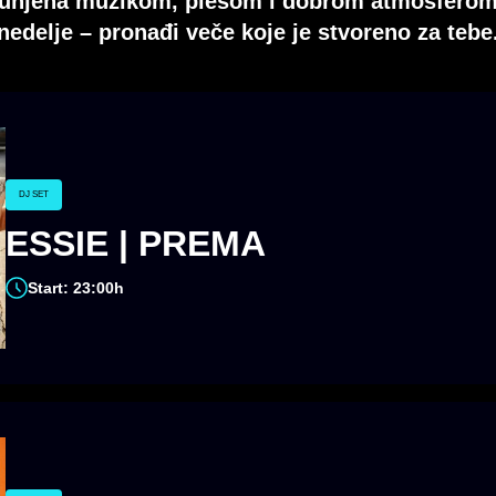
spunjena muzikom, plesom i dobrom atmosferom
nedelje – pronađi veče koje je stvoreno za tebe
DJ SET
ESSIE | PREMA
Start: 23:00h