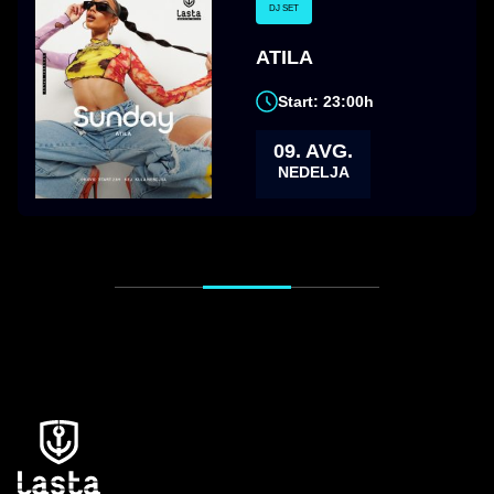
DJ SET
ATILA
Start: 23:00h
09. AVG.
NEDELJA