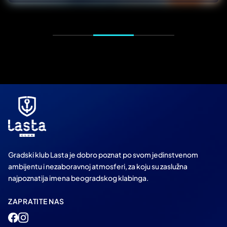
Gradski klub Lasta je dobro poznat po svom jedinstvenom
ambijentu i nezaboravnoj atmosferi, za koju su zaslužna
najpoznatija imena beogradskog klabinga.
ZAPRATITE NAS