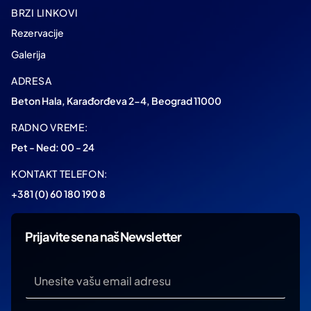
BRZI LINKOVI
Rezervacije
Galerija
ADRESA
Beton Hala, Karađorđeva 2-4, Beograd 11000
RADNO VREME:
Pet - Ned: 00 - 24
KONTAKT TELEFON:
+381 (0) 60 180 190 8
Prijavite se na naš Newsletter
*
*
Email