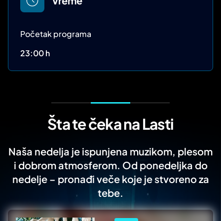
Vreme
Početak programa
23:00 h
Šta te čeka na Lasti
Naša nedelja je ispunjena muzikom, plesom
i dobrom atmosferom. Od ponedeljka do
nedelje – pronađi veče koje je stvoreno za
tebe.