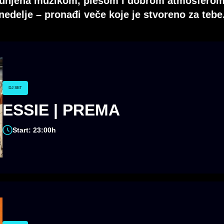
spunjena muzikom, plesom i dobrom atmosferom
nedelje – pronađi veče koje je stvoreno za tebe
DJ SET
ESSIE | PREMA
Start: 23:00h