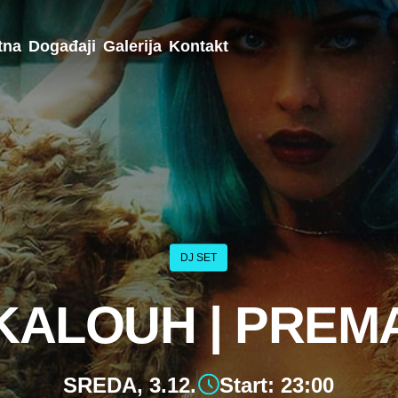
tna
Događaji
Galerija
Kontakt
DJ SET
KALOUH | PREM
SREDA, 3.12.
Start: 23:00