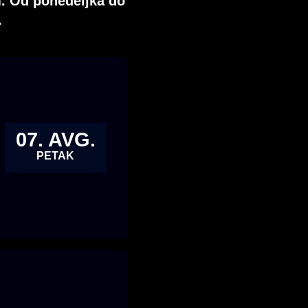
. Od ponedeljka do
.
07. AVG.
PETAK