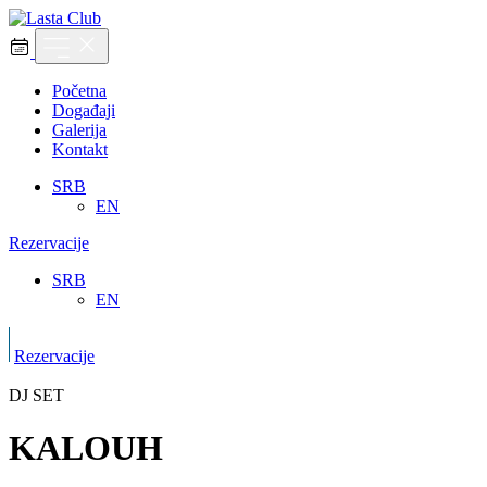
Početna
Događaji
Galerija
Kontakt
SRB
EN
Rezervacije
SRB
EN
Rezervacije
DJ SET
KALOUH