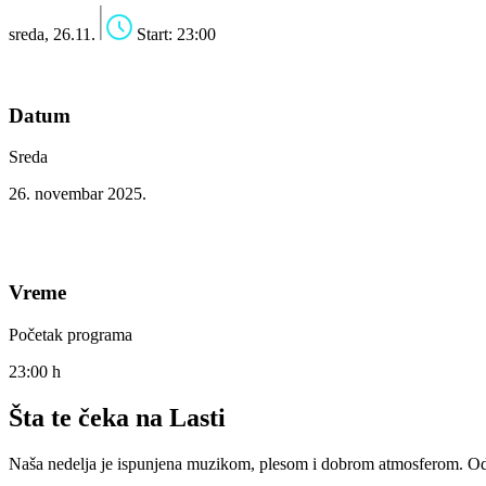
sreda, 26.11.
Start: 23:00
Datum
Sreda
26. novembar 2025.
Vreme
Početak programa
23:00 h
Šta te čeka na Lasti
Naša nedelja je ispunjena muzikom, plesom i dobrom atmosferom. Od p