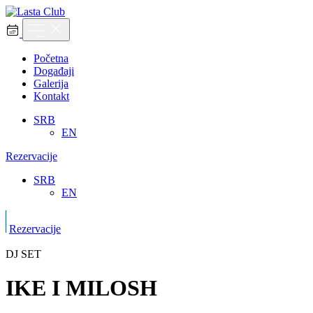
Početna
Događaji
Galerija
Kontakt
SRB
EN
Rezervacije
SRB
EN
Rezervacije
DJ SET
IKE I MILOSH