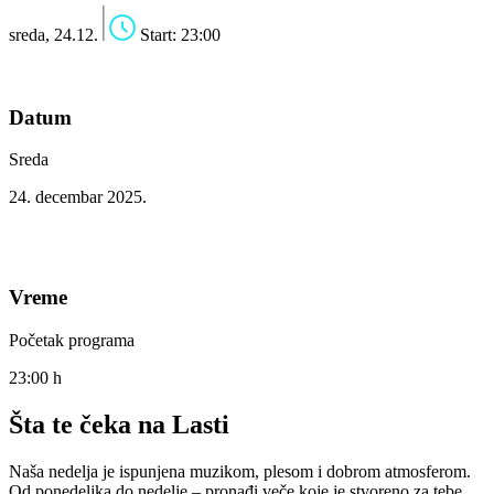
sreda, 24.12.
Start: 23:00
Datum
Sreda
24. decembar 2025.
Vreme
Početak programa
23:00 h
Šta te čeka na Lasti
Naša nedelja je ispunjena muzikom, plesom i dobrom atmosferom.
Od ponedeljka do nedelje – pronađi veče koje je stvoreno za tebe.