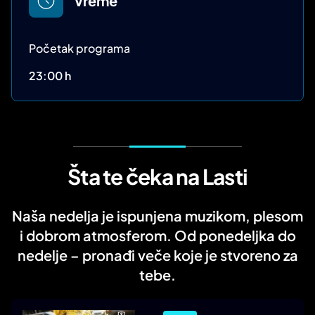
Vreme
Početak programa
23:00 h
Šta te čeka na Lasti
Naša nedelja je ispunjena muzikom, plesom
i dobrom atmosferom. Od ponedeljka do
nedelje – pronađi veče koje je stvoreno za
tebe.