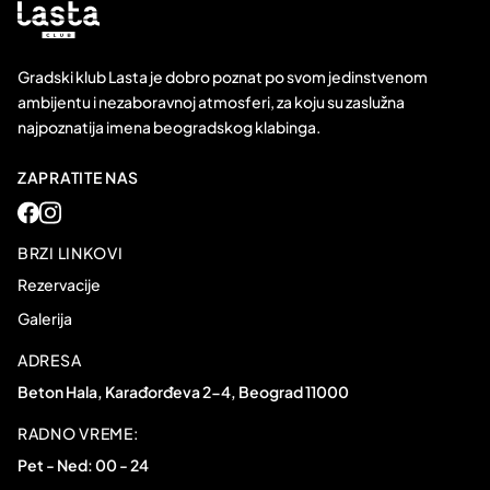
Gradski klub Lasta je dobro poznat po svom jedinstvenom
ambijentu i nezaboravnoj atmosferi, za koju su zaslužna
najpoznatija imena beogradskog klabinga.
ZAPRATITE NAS
BRZI LINKOVI
Rezervacije
Galerija
ADRESA
Beton Hala, Karađorđeva 2-4, Beograd 11000
RADNO VREME:
Pet - Ned: 00 - 24