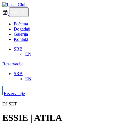
Početna
Događaji
Galerija
Kontakt
SRB
EN
Rezervacije
SRB
EN
Rezervacije
DJ SET
ESSIE | ATILA