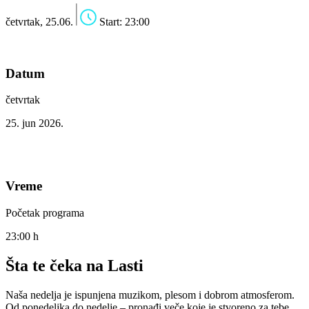
četvrtak, 25.06.
Start: 23:00
Datum
četvrtak
25. jun 2026.
Vreme
Početak programa
23:00 h
Šta te čeka na Lasti
Naša nedelja je ispunjena muzikom, plesom i dobrom atmosferom.
Od ponedeljka do nedelje – pronađi veče koje je stvoreno za tebe.