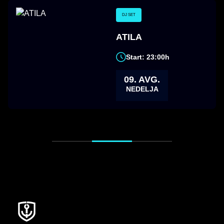
DJ SET
ATILA
Start: 23:00h
09. AVG.
NEDELJA