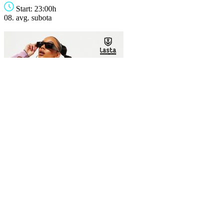
Start: 23:00h
08. avg.
subota
DJ SET
ATILA