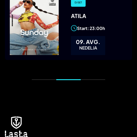
DJ SET
ATILA
Start: 23:00h
09. AVG.
NEDELJA