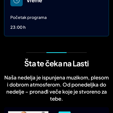
Vreme
Početak programa
23:00 h
Šta te čeka na Lasti
Naša nedelja je ispunjena muzikom, plesom
i dobrom atmosferom. Od ponedeljka do
nedelje – pronađi veče koje je stvoreno za
tebe.