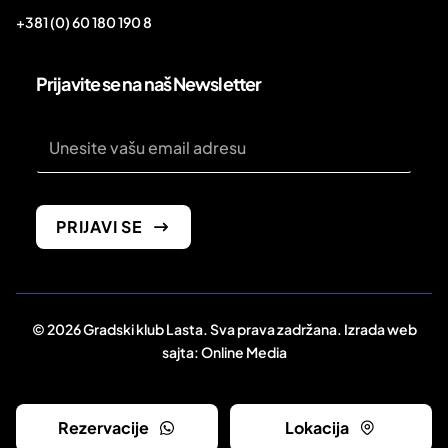
+381 (0) 60 180 190 8
Prijavite se na naš Newsletter
Email
*
Email
PRIJAVI SE
© 2026 Gradski klub Lasta. Sva prava zadržana. Izrada web
sajta:
Online Media
Rezervacije
Lokacija