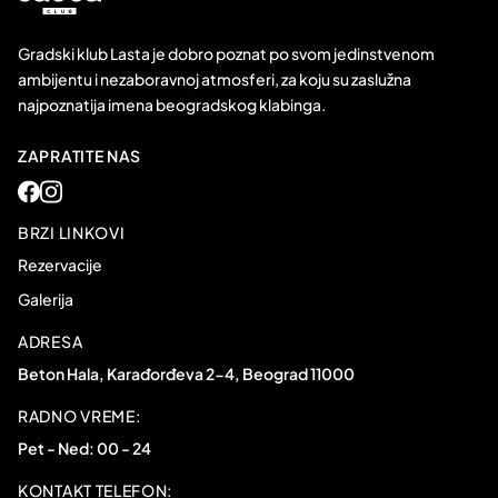
Gradski klub Lasta je dobro poznat po svom jedinstvenom
ambijentu i nezaboravnoj atmosferi, za koju su zaslužna
najpoznatija imena beogradskog klabinga.
ZAPRATITE NAS
BRZI LINKOVI
Rezervacije
Galerija
ADRESA
Beton Hala, Karađorđeva 2-4, Beograd 11000
RADNO VREME:
Pet - Ned: 00 - 24
KONTAKT TELEFON: